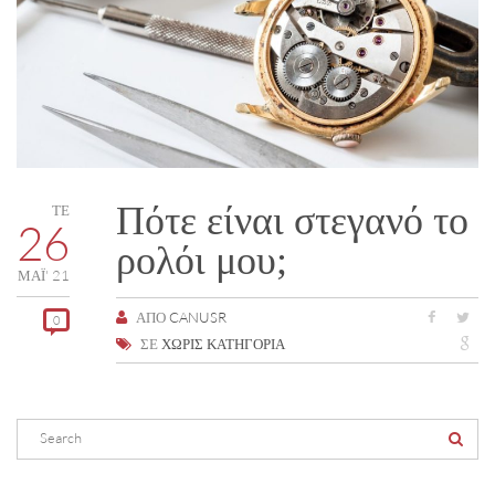
Πότε είναι στεγανό το
ΤΕ
26
ρολόι μου;
ΜΑΪ́' 21
ΑΠΌ
CANUSR
0
ΣΕ
ΧΩΡΊΣ ΚΑΤΗΓΟΡΊΑ