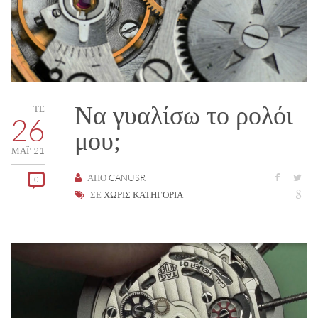
Να γυαλίσω το ρολόι
ΤΕ
26
μου;
ΜΑΪ́' 21
ΑΠΌ
CANUSR
0
ΣΕ
ΧΩΡΊΣ ΚΑΤΗΓΟΡΊΑ