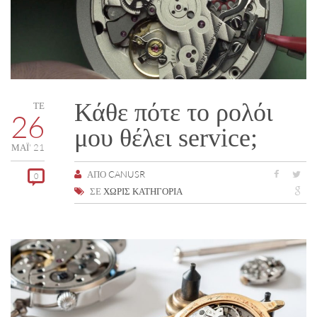
Κάθε πότε το ρολόι
ΤΕ
26
μου θέλει service;
ΜΑΪ́' 21
ΑΠΌ
CANUSR
0
ΣΕ
ΧΩΡΊΣ ΚΑΤΗΓΟΡΊΑ